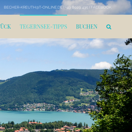
BECHER-KREUTH@T-ONLINE.DE I +49 8029 435 I
FACEBOOK
TÜCK
TEGERNSEE-TIPPS
BUCHEN